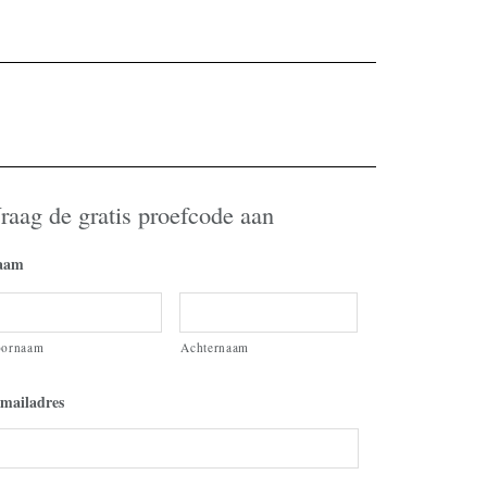
raag de gratis proefcode aan
aam
oornaam
Achternaam
mailadres