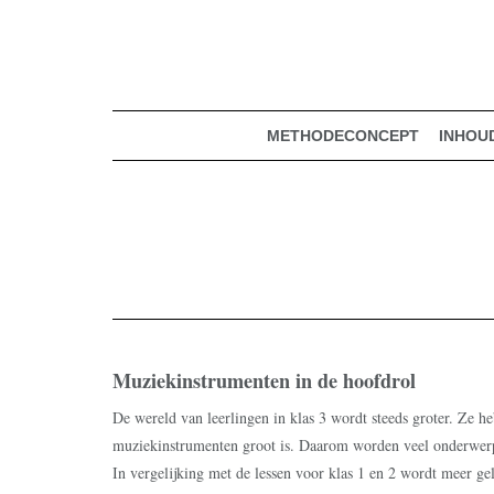
muziekmethode voor de basisschool
Spring
Door
Muziek & Meer Digitaal
naar
naar
de
de
hoofdnavigatie
hoofd
inhoud
METHODECONCEPT
INHOU
Muziekinstrumenten in de hoofdrol
De wereld van leerlingen in klas 3 wordt steeds groter. Ze he
muziekinstrumenten groot is. Daarom worden veel onderwerp
In vergelijking met de lessen voor klas 1 en 2 wordt meer g