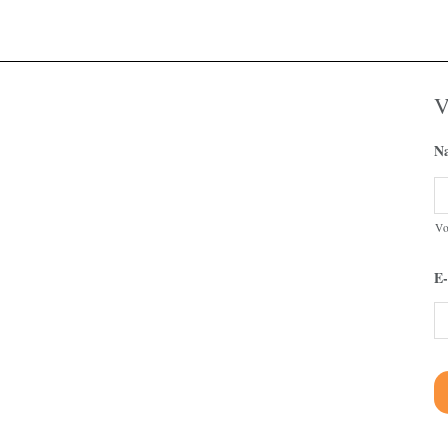
V
N
V
E-