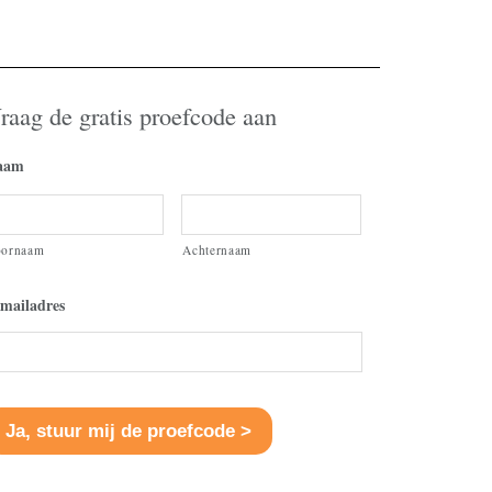
raag de gratis proefcode aan
aam
oornaam
Achternaam
mailadres