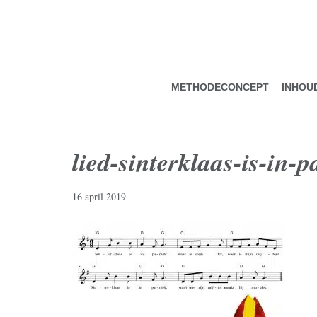
muziekmethode voor de basisschool
Spring
Door
Muziek & Meer Digitaal
naar
naar
de
de
hoofdnavigatie
hoofd
inhoud
METHODECONCEPT
INHOU
lied-sinterklaas-is-in-
16 april 2019