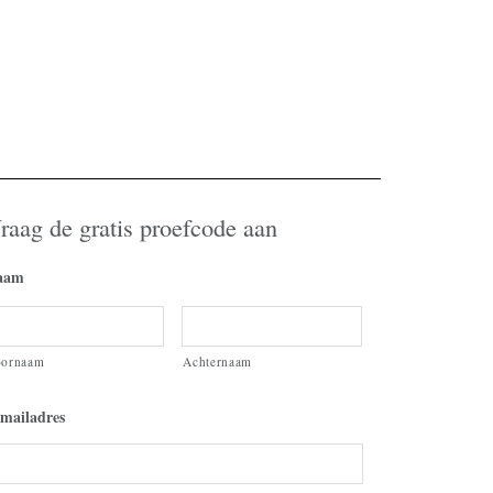
raag de gratis proefcode aan
aam
oornaam
Achternaam
mailadres