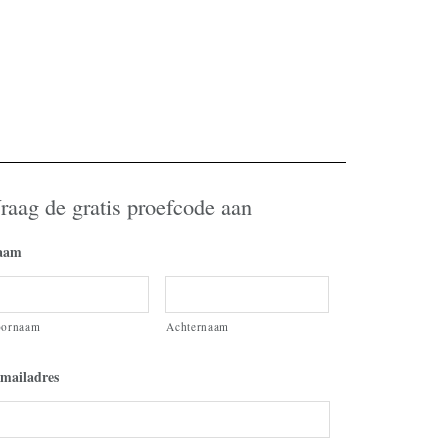
raag de gratis proefcode aan
aam
oornaam
Achternaam
mailadres