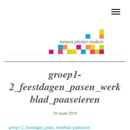
muziekmethode voor de basisschool
Spring
Door
Muziek & Meer Digitaal
naar
naar
Toggle n
de
de
hoofdnavigatie
hoofd
inhoud
groep1-
2_feestdagen_pasen_werk
blad_paaseieren
28 maart 2019
groep1-2_feestdagen_pasen_werkblad_paaseieren