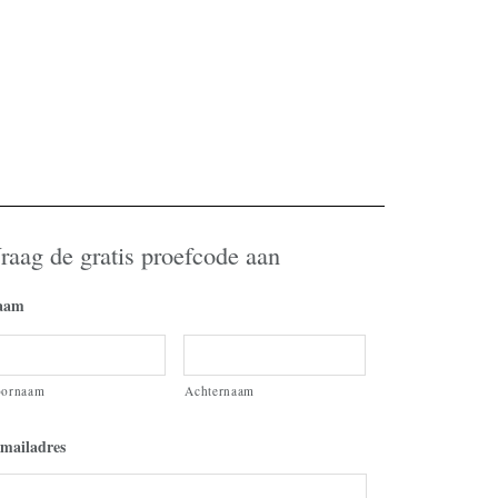
raag de gratis proefcode aan
aam
oornaam
Achternaam
mailadres