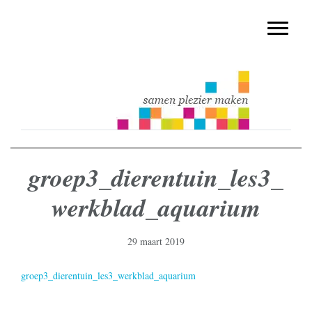
muziekmethode voor de basisschool
Spring
Door
Muziek & Meer Digitaal
naar
naar
Toggle n
de
de
hoofdnavigatie
hoofd
inhoud
groep3_dierentuin_les3_
werkblad_aquarium
29 maart 2019
groep3_dierentuin_les3_werkblad_aquarium