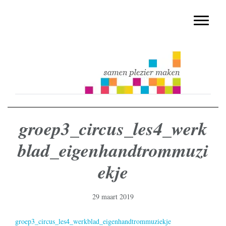
muziekmethode voor de basisschool
Spring
Door
Muziek & Meer Digitaal
naar
naar
Toggle n
de
de
hoofdnavigatie
hoofd
inhoud
groep3_circus_les4_werk
blad_eigenhandtrommuzi
ekje
29 maart 2019
groep3_circus_les4_werkblad_eigenhandtrommuziekje