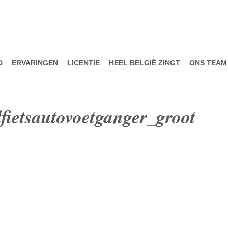
D
ERVARINGEN
LICENTIE
HEEL BELGIË ZINGT
ONS TEAM
dfietsautovoetganger_groot