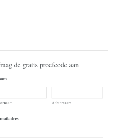
raag de gratis proefcode aan
aam
oornaam
Achternaam
mailadres