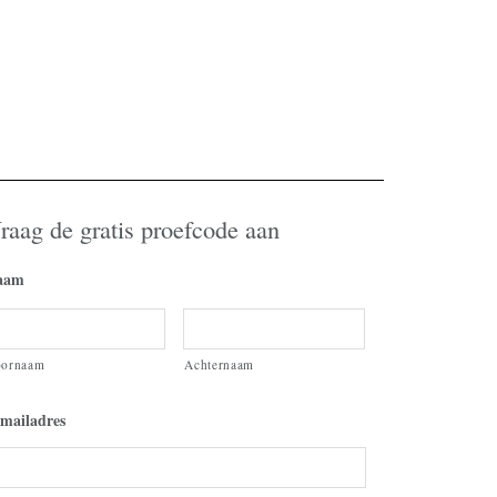
raag de gratis proefcode aan
aam
oornaam
Achternaam
mailadres