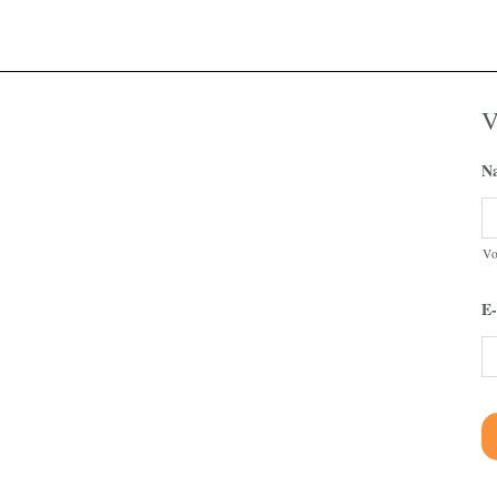
V
N
V
E-