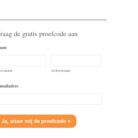
volume
te
verhogen
of
raag de gratis proefcode aan
te
verlagen.
aam
oornaam
Achternaam
mailadres