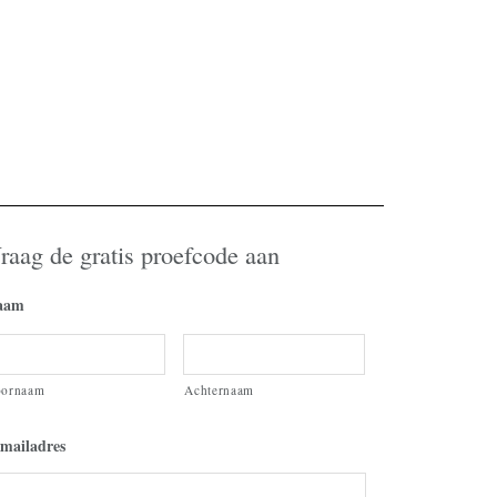
raag de gratis proefcode aan
aam
oornaam
Achternaam
mailadres