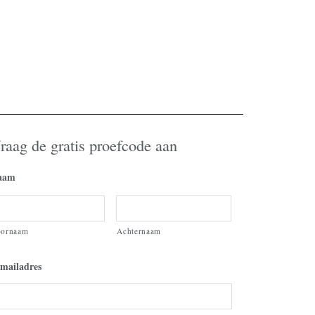
raag de gratis proefcode aan
aam
oornaam
Achternaam
mailadres