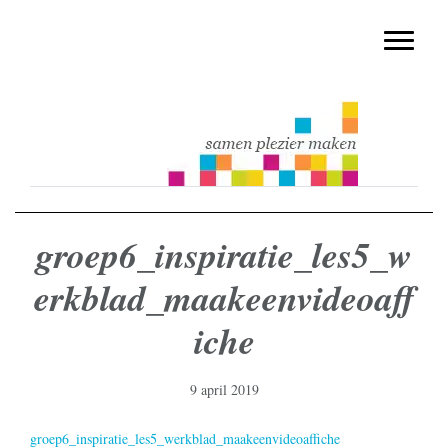
muziekmethode voor de basisschool
Spring
Door
Muziek & Meer Digitaal
naar
naar
Toggle n
de
de
hoofdnavigatie
hoofd
inhoud
groep6_inspiratie_les5_w
erkblad_maakeenvideoaff
iche
9 april 2019
groep6_inspiratie_les5_werkblad_maakeenvideoaffiche