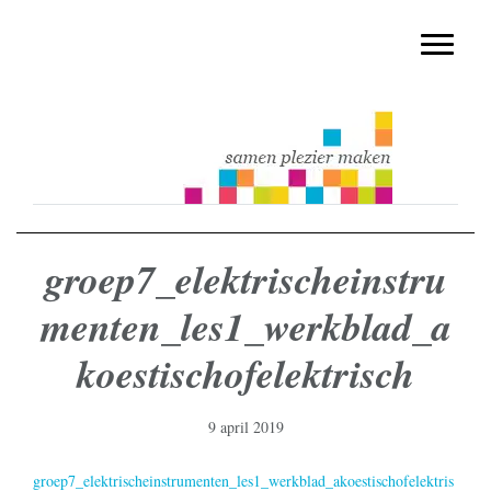
muziekmethode voor de basisschool
Spring
Door
Muziek & Meer Digitaal
naar
naar
Toggle n
de
de
hoofdnavigatie
hoofd
inhoud
groep7_elektrischeinstru
menten_les1_werkblad_a
koestischofelektrisch
9 april 2019
groep7_elektrischeinstrumenten_les1_werkblad_akoestischofelektris