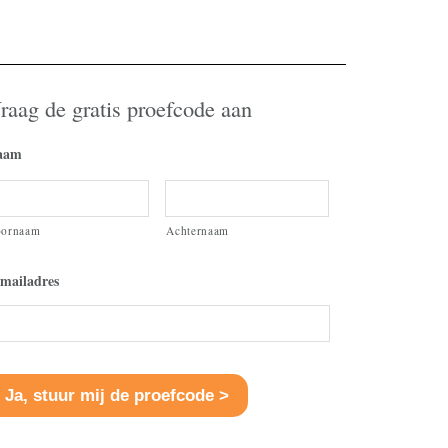
volume
te
verhogen
of
raag de gratis proefcode aan
te
verlagen.
aam
oornaam
Achternaam
mailadres