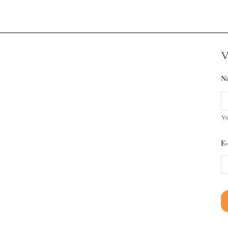
V
N
V
E-