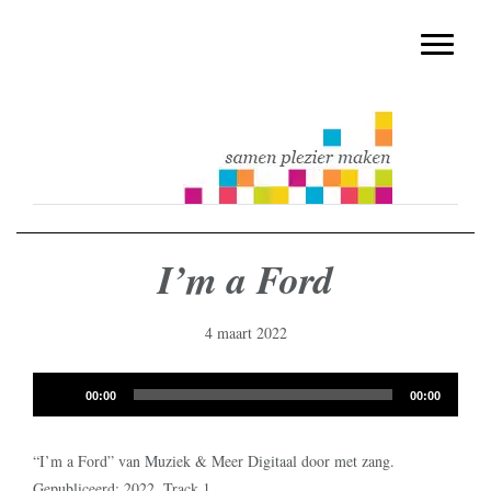
muziekmethode voor de basisschool
Spring
Door
Muziek & Meer Digitaal
naar
naar
Toggle n
de
de
hoofdnavigatie
hoofd
inhoud
I’m a Ford
4 maart 2022
Audiospeler
00:00
00:00
“I’m a Ford” van Muziek & Meer Digitaal door met zang.
Gepubliceerd: 2022. Track 1.