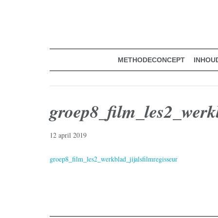
muziekmethode voor de basisschool
Spring
Door
Muziek & Meer Digitaal
naar
naar
de
de
hoofdnavigatie
hoofd
inhoud
METHODECONCEPT
INHOU
groep8_film_les2_werkb
12 april 2019
groep8_film_les2_werkblad_jijalsfilmregisseur