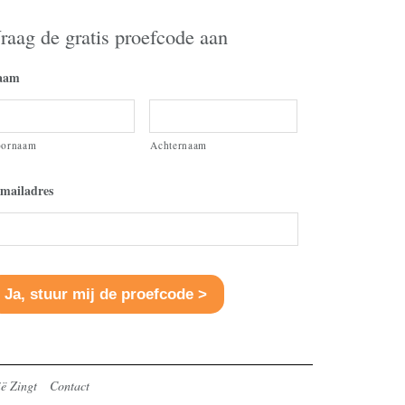
raag de gratis proefcode aan
aam
oornaam
Achternaam
mailadres
ë Zingt
Contact