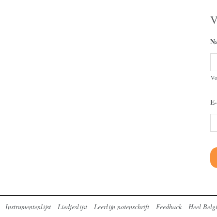
V
N
V
E-
Instrumentenlijst
Liedjeslijst
Leerlijn notenschrift
Feedback
Heel Belgi