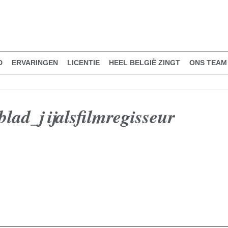
D
ERVARINGEN
LICENTIE
HEEL BELGIË ZINGT
ONS TEAM
lad_jijalsfilmregisseur