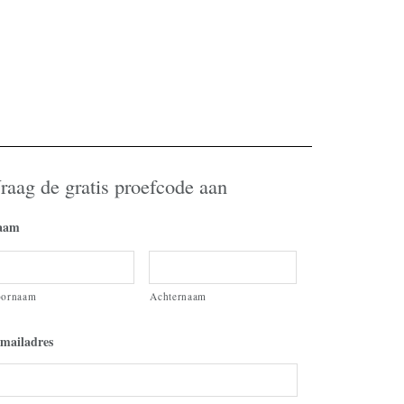
raag de gratis proefcode aan
aam
oornaam
Achternaam
mailadres