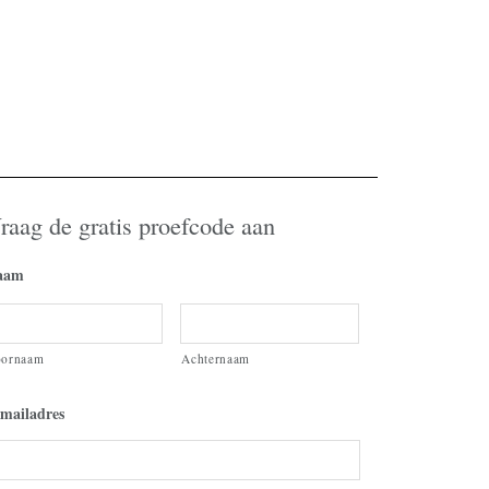
raag de gratis proefcode aan
aam
oornaam
Achternaam
mailadres