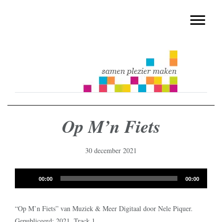
muziekmethode voor de basisschool
Spring
Door
Muziek & Meer Digitaal
naar
naar
Toggle n
de
de
hoofdnavigatie
hoofd
inhoud
Op M’n Fiets
30 december 2021
Audiospeler
00:00
00:00
“Op M’n Fiets” van Muziek & Meer Digitaal door Nele Piquer.
Gepubliceerd: 2021. Track 1.