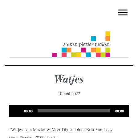
muziekmethode voor de basisschool
Spring
Door
Muziek & Meer Digitaal
naar
naar
Toggle n
de
de
hoofdnavigatie
hoofd
inhoud
Watjes
10 juni 2022
Audiospeler
00:00
00:00
“Watjes” van Muziek & Meer Digitaal door Britt Van Looy.
Gepubliceerd: 2022. Track 1.