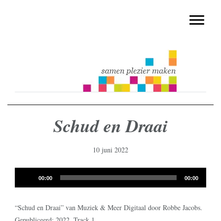
muziekmethode voor de basisschool
Spring
Door
Muziek & Meer Digitaal
naar
naar
Toggle n
de
de
hoofdnavigatie
hoofd
inhoud
Schud en Draai
10 juni 2022
Audiospeler
00:00
00:00
“Schud en Draai” van Muziek & Meer Digitaal door Robbe Jacobs.
Gepubliceerd: 2022. Track 1.