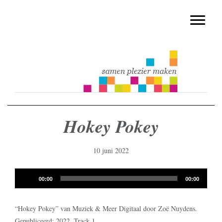
muziekmethode voor de basisschool
Spring
Door
Muziek & Meer Digitaal
naar
naar
Toggle n
de
de
hoofdnavigatie
hoofd
inhoud
Hokey Pokey
10 juni 2022
Audiospeler
00:00
00:00
“Hokey Pokey” van Muziek & Meer Digitaal door Zoë Nuydens.
Gepubliceerd: 2022. Track 1.