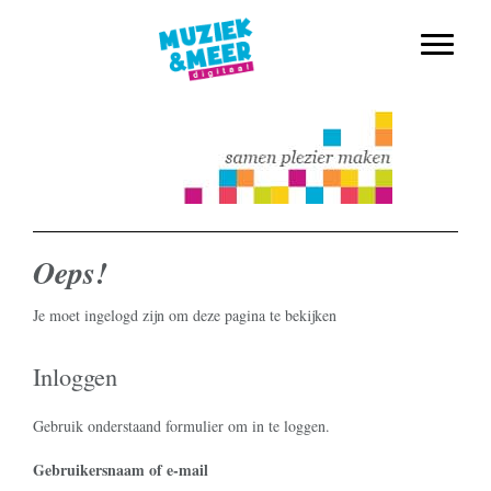
muziekmethode voor de basisschool
Spring
Door
Muziek & Meer Digitaal
naar
naar
Toggle n
de
de
hoofdnavigatie
hoofd
inhoud
Oeps!
Je moet ingelogd zijn om deze pagina te bekijken
Inloggen
Gebruik onderstaand formulier om in te loggen.
Username or Email