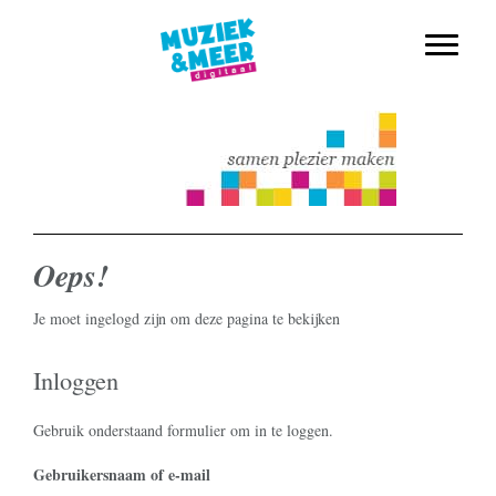
muziekmethode voor de basisschool
Spring
Door
Muziek & Meer Digitaal
naar
naar
Toggle n
de
de
hoofdnavigatie
hoofd
inhoud
Oeps!
Je moet ingelogd zijn om deze pagina te bekijken
Inloggen
Gebruik onderstaand formulier om in te loggen.
Username or Email