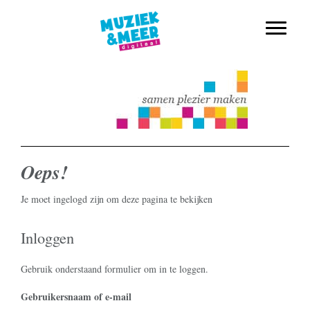
muziekmethode voor de basisschool
Spring
Door
Muziek & Meer Digitaal
naar
naar
Toggle n
de
de
hoofdnavigatie
hoofd
inhoud
Oeps!
Je moet ingelogd zijn om deze pagina te bekijken
Inloggen
Gebruik onderstaand formulier om in te loggen.
Username or Email