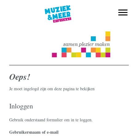
muziekmethode voor de basisschool
Spring
Door
Muziek & Meer Digitaal
naar
naar
Toggle n
de
de
hoofdnavigatie
hoofd
inhoud
Oeps!
Je moet ingelogd zijn om deze pagina te bekijken
Inloggen
Gebruik onderstaand formulier om in te loggen.
Username or Email