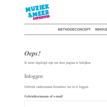
muziekmethode voor de basisschool
Spring
Door
Muziek & Meer Digitaal
naar
naar
de
de
hoofdnavigatie
hoofd
inhoud
METHODECONCEPT
INHOU
Oeps!
Je moet ingelogd zijn om deze pagina te bekijken
Inloggen
Gebruik onderstaand formulier om in te loggen.
Username or Email